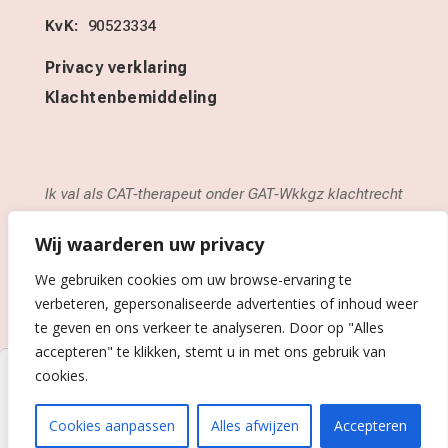
KvK:
90523334
Privacy verklaring
Klachtenbemiddeling
Ik val als CAT-therapeut onder GAT-Wkkgz klachtrecht
en GAT-tuchtrecht bij de Geschilleninstantie
Alternatieve Therapeuten (GAT). Voor meer informatie
Wij waarderen uw privacy
over mijn klachtenregeling bekijk de website van
We gebruiken cookies om uw browse-ervaring te
GAT-Geschillen
verbeteren, gepersonaliseerde advertenties of inhoud weer
te geven en ons verkeer te analyseren. Door op "Alles
accepteren" te klikken, stemt u in met ons gebruik van
cookies.
Copyright 2026 - Christel Donatz Ontwerp en realisatie
door
Studio Lef
Privacy verklaring
Cookies aanpassen
Alles afwijzen
Accepteren
Klachtenbemiddeling